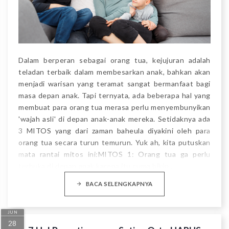
Dalam berperan sebagai orang tua, kejujuran adalah
teladan terbaik dalam membesarkan anak, bahkan akan
menjadi warisan yang teramat sangat bermanfaat bagi
masa depan anak. Tapi ternyata, ada beberapa hal yang
membuat para orang tua merasa perlu menyembunyikan
'wajah asli' di depan anak-anak mereka. Setidaknya ada
3 MITOS yang dari zaman baheula diyakini oleh para
orang tua secara turun temurun. Yuk ah, kita putuskan
mata rantai mitos ini:MITOS 1: Orang tua ga perlu
terbuka di depan anak karena itu cuma bikin…
BACA SELENGKAPNYA
JUN
28