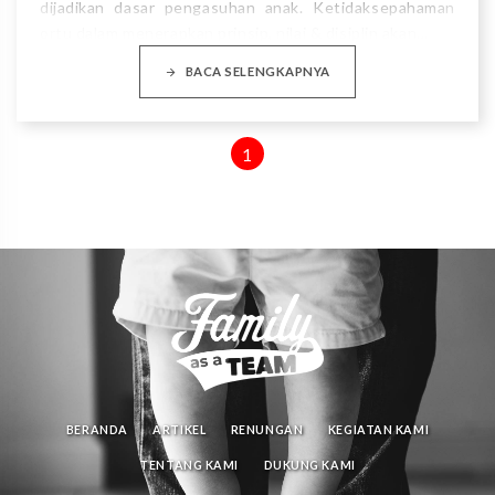
dijadikan dasar pengasuhan anak. Ketidaksepahaman
ortu dalam menerapkan prinsip, nilai & disiplin akan…
BACA SELENGKAPNYA
1
BERANDA
ARTIKEL
RENUNGAN
KEGIATAN KAMI
TENTANG KAMI
DUKUNG KAMI